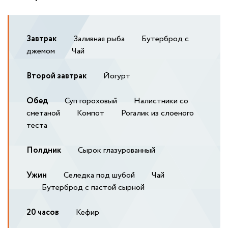
Завтрак
Заливная рыба
Бутерброд с
джемом
Чай
Второй завтрак
Йогурт
Обед
Суп гороховый
Налистники со
сметаной
Компот
Рогалик из слоеного
теста
Полдник
Сырок глазурованный
Ужин
Селедка под шубой
Чай
Бутерброд с пастой сырной
20 часов
Кефир