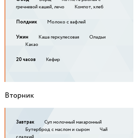
гречневой кашей, лечо
Компот, хлеб
Полдник
Молоко с вафлей
Ужин
Каша геркулесовая
Оладьи
Какао
20 часов
Кефир
Вторник
Завтрак
Суп молочный макаронный
Бутерброд с маслом и сыром
Чай
сладкий