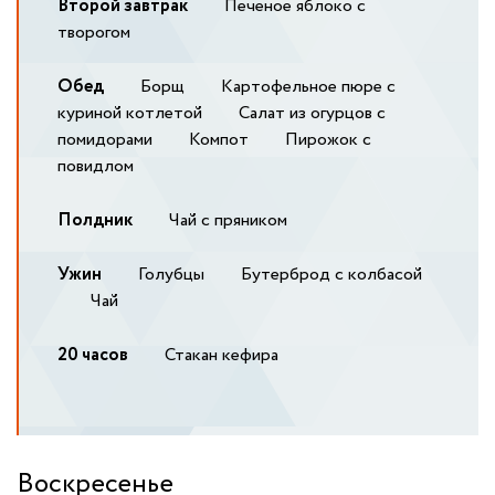
Второй завтрак
Печеное яблоко с
творогом
Обед
Борщ
Картофельное пюре с
куриной котлетой
Салат из огурцов с
помидорами
Компот
Пирожок с
повидлом
Полдник
Чай с пряником
Ужин
Голубцы
Бутерброд с колбасой
Чай
20 часов
Стакан кефира
Воскресенье