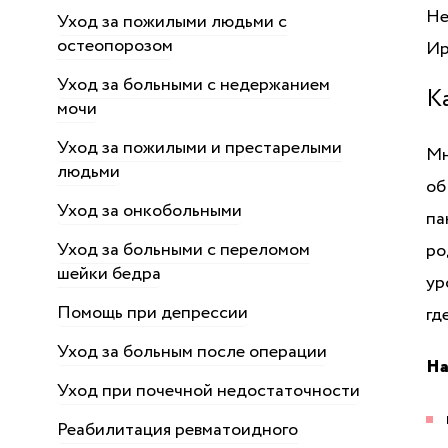
Не
Уход за пожилыми людьми с
остеопорозом
Ир
Уход за больными с недержанием
К
мочи
Уход за пожилыми и престарелыми
Мн
людьми
об
Уход за онкобольными
па
Уход за больными с переломом
ро
шейки бедра
ур
Помощь при депрессии
гд
Уход за больным после операции
На
Уход при почечной недостаточности
Реабилитация ревматоидного