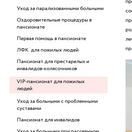
пр
Уход за парализованными больными
со
Оздоровительные процедуры в
пр
пансионате
ро
Первая помощь в пансионате
ле
пр
ЛФК для пожилых людей
Пансионат для престарелых и
инвалидов-колясочников
VIP-пансионат для пожилых
людей
Уход за больными с проблемными
суставами
Пансионат для инвалидов
Уход за больными при рассеянном