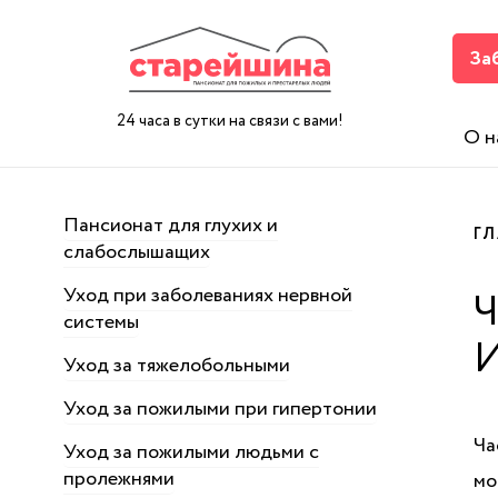
За
24 часа в сутки на связи с вами!
О н
Пансионат для глухих и
Г
слабослышащих
Уход при заболеваниях нервной
Ч
системы
И
Уход за тяжелобольными
Уход за пожилыми при гипертонии
Ча
Уход за пожилыми людьми с
пролежнями
мо