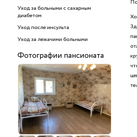
По
Уход за больными с сахарным
диабетом
Хо
Зд
Уход после инсульта
па
Уход за лежачими больными
от
Фотографии пансионата
кр
чт
це
те